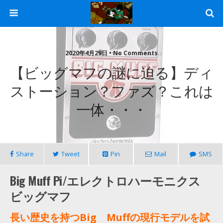
2020年4月29日 • No Comments
【ビッグマフの謎に迫る】ディ
ストーション？ファズ？これは
一体・・・
Share
Tweet
Pin
Mail
SMS
Big Muff Pi/エレクトロハーモニクス
ビッグマフ
長い歴史を持つBig Muffの現行モデルを試