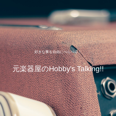
好きな事を自由にべらべら！
元楽器屋のHobby's Talking!!